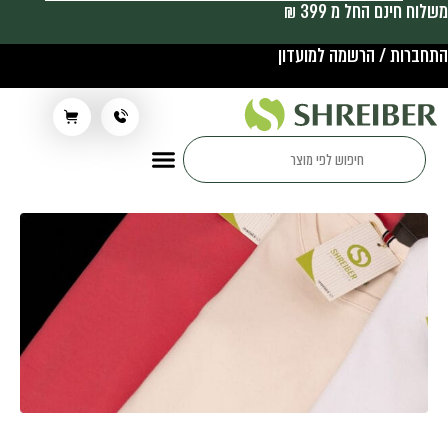
משלוח חינם החל מ 399 ₪
התחברות / הרשמה למועדון
תלבושת בית ספר