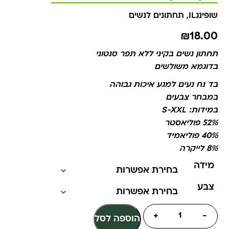
שופינגIL
,
תחתונים לנשים
₪
18.00
תחתון נשים בקיני ללא תפר סנטוני
בדוגמא משולשים
בד נח נעים למגע איכות גבוהה
במבחר צבעים
במידות: S-XXL
52% פוליאסטר
40% פוליאמיד
8% לייקרה
מידה
צבע
+
-
הוספה לסל