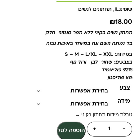
שופינגIL
,
תחתונים לנשים
₪
18.00
תחתון נשים בקיני ללא תפר סנטוני חלק
בד נמתח נושם ונח במיוחד באיכות גבוה
במידות: S – M – L/XL – XXL
בצבעים: שחור לבן ורוד גוף
92% פוליאמיד
8% פוליסטן
צבע
מידה
טבלת מידות תחתון בקיני →
+
-
הוספה לסל