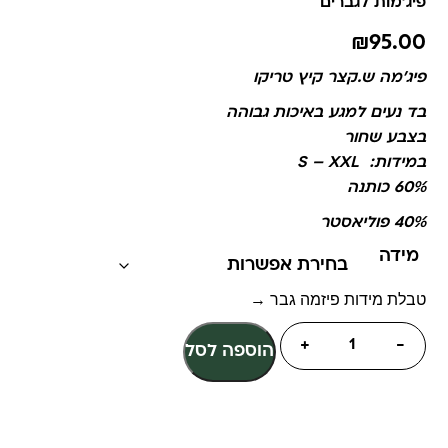
פיג'מות לגברים
₪
95.00
פיג’מה
ש.קצר
קיץ טריקו
בד נעים למגע באיכות גבוהה
בצבע שחור
במידות: S – XXL
60% כותנה
40% פוליאסטר
מידה
טבלת מידות פיזמה גבר →
+
-
הוספה לסל