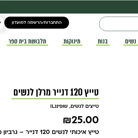
התחברות/הרשמה למועדון
נשים
בנות
תינוקות
תלבושת בית ספר
טייץ 120 דנייר מרלן לנשים
טייצים לנשים
,
שופינגIL
₪
25.00
טייץ איכותי לנשים 120 דנייר – גרביון מיקרו אטום ללא כף רגל