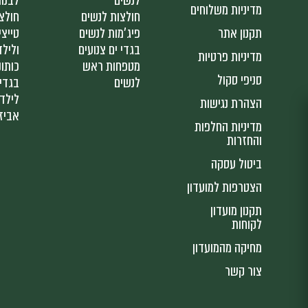
לנשים
לבנו
מדיניות משלוחים
חולצות לנשים
חולצ
תקנון אתר
פיג'מות לנשים
טייצי
בגדי ים צנועים
ולילד
מדיניות פרטיות
מטפחות ראש
כותונ
סניפי סקול
לנשים
בגדי 
לילד
הצהרת נגישות
אביז
מדיניות החלפות
והחזרות
ביטול עסקה
הצטרפות למועדון
תקנון מועדון
לקוחות
מחיקה מהמועדון
צור קשר