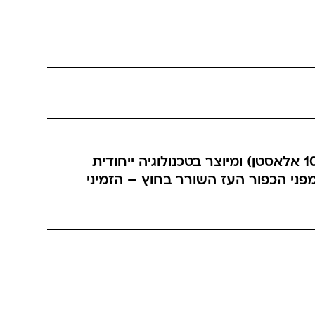
טייץ טרמו איכותי לנשים 150 דנייר בצבע שחור – עשוי מבד מובחר בקפידה (90% פוליטסטר 10% אלאסטן) ומיוצר בטכנולוגיה ייחודית
 מפני הכפור העז השורר בחוץ – הזמיני