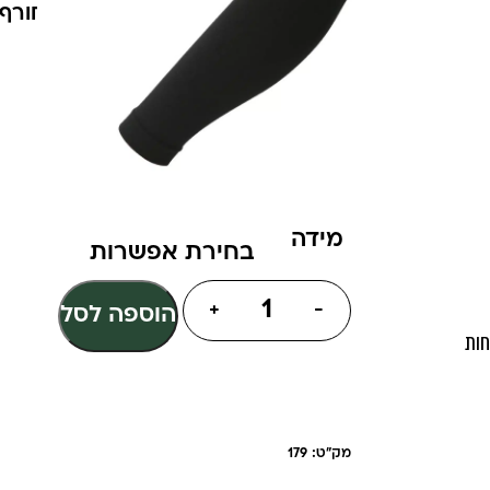
בד נח במיוחד הפתרון המושלם לחורף
בצבע שחור
מידות:S-M L-XL XXL
90% פוליאסטר
10% אלאסטן
צבע
מידה
+
-
הוספה לסל
חות
מק"ט: 179