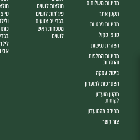
מדיניות משלוחים
חולצות לנשים
חולצ
תקנון אתר
פיג'מות לנשים
טייצי
בגדי ים צנועים
ולילד
מדיניות פרטיות
מטפחות ראש
כותונ
סניפי סקול
לנשים
בגדי 
לילד
הצהרת נגישות
אביז
מדיניות החלפות
והחזרות
ביטול עסקה
הצטרפות למועדון
תקנון מועדון
לקוחות
מחיקה מהמועדון
צור קשר