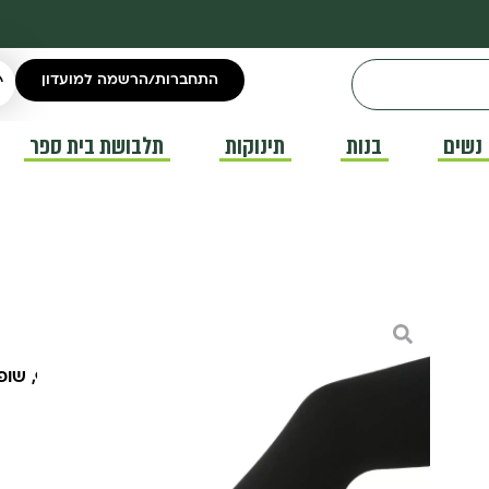
התחברות/הרשמה למועדון
נשים
בנות
תינוקות
תלבושת בית ספר
טייץ טרמו לנשים
גרביונים לנשים
,
טייצים לנשים
,
מוצרי חורף
,
שופינ
₪
15.00
טייץ טרמו נשים