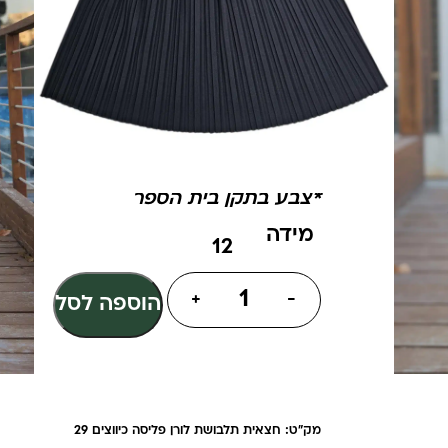
עם גומי לאחיזה נוחה
בד נח איכותי ועמיד
נמתח וקליל
בצבע: כחול כהה*
במידות: 5 – 18
100% פוליאסטר
*צבע בתקן בית הספר
מידה
+
-
הוספה לסל
מק"ט: חצאית תלבושת לורן פליסה כיווצים 29