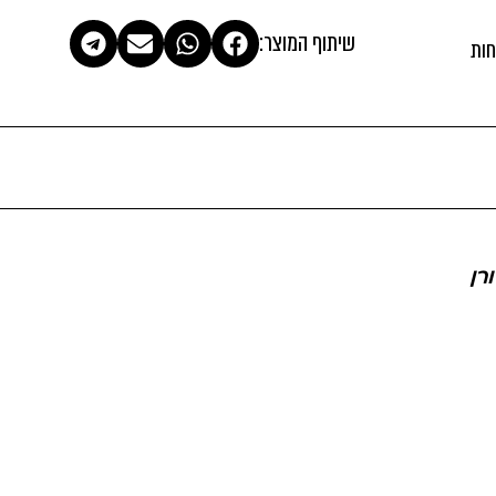
שיתוף המוצר:
חות
רן