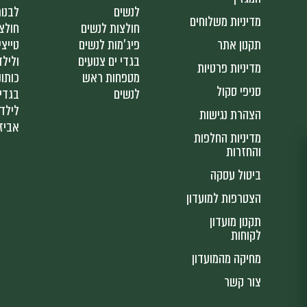
לנשים
לבנו
מדיניות משלוחים
חולצות לנשים
חולצ
תקנון אתר
פיג'מות לנשים
טייצי
בגדי ים צנועים
ולילד
מדיניות פרטיות
מטפחות ראש
כותונ
סניפי סקול
לנשים
בגדי 
לילד
הצהרת נגישות
אביז
מדיניות החלפות
והחזרות
ביטול עסקה
הצטרפות למועדון
תקנון מועדון
לקוחות
מחיקה מהמועדון
צור קשר