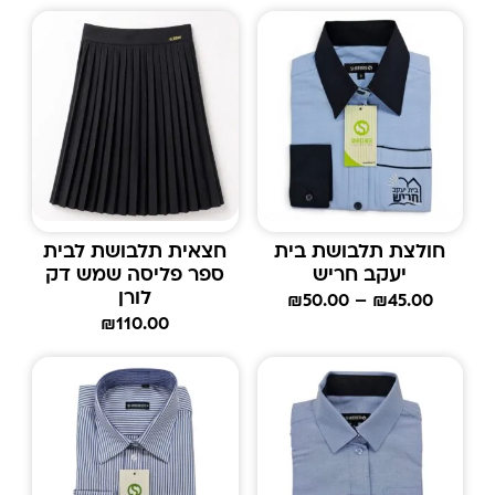
חולצת תלבושת בית
חצאית תלבושת לבית
יעקב חריש
ספר פליסה שמש דק
לורן
₪
50.00
–
₪
45.00
₪
110.00