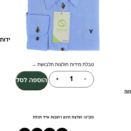
צבע: תכלת חלק
במידות: 14 – XXLX
55% כותנה
45% פוליאסטר
(מומלץ להתאים מידה בטבלת המידות)
מידה
טבלת מידות חולצות תלבושת →
+
-
הוספה לסל
חות
מק"ט: חולצת תיכון רחובות אייל תכלת