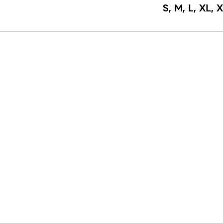
S
,
M
,
L
,
XL
,
X