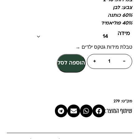
במידות: 2-18
צבע: לבן
60% כותנה
40% פוליאמיד
מידה
טבלת מידות גטקס ילדים →
+
-
הוספה לסל
מק"ט: 279
שיתוף המוצר: