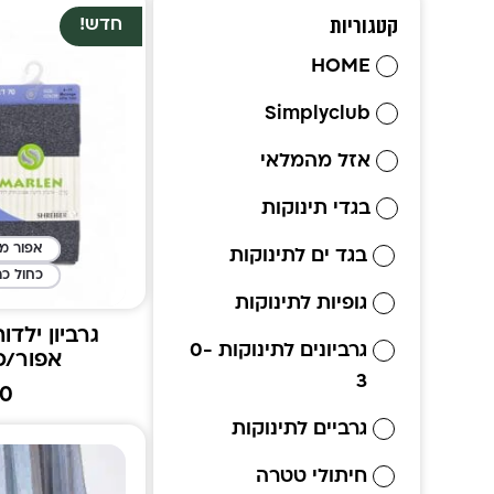
קטגוריות
חדש!
HOME
Simplyclub
אזל מהמלאי
בגדי תינוקות
אפור מל
בגד ים לתינוקות
כחול כה
גופיות לתינוקות
גרביונים לתינוקות 0-
אפור/כ
3
00
גרביים לתינוקות
חיתולי טטרה