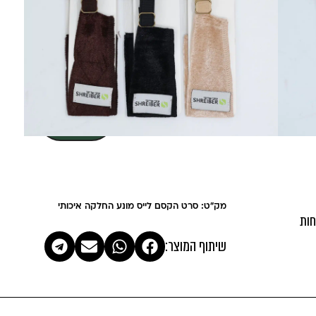
מבד קטיפה נח
עם גומי
חזק במיוחד
בצבע: שחור / בז’ / חום
צבע
+
-
הוספה לסל
מק"ט: סרט הקסם לייס מונע החלקה איכותי
חות
שיתוף המוצר: