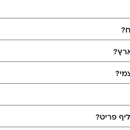
ח?
רץ?
מי?
יף פריט?