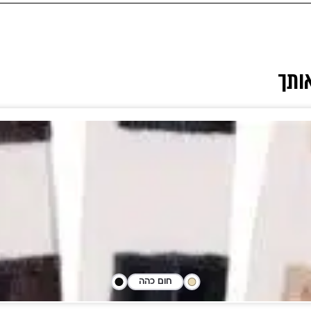
אותך
חום כהה