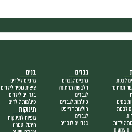
גברים
בנים
ם לבנות
גרביים לגברים
גרביים לילדים
ה תחתונה
הלבשה תחתונה
ציצית גופיה לילדים
ת
לגברים
בגדי ים לילדים
ות בסיס
פיג'מות לגברים
פיג'מות לילדים
ם לבנות
חולצות דרייפט
תינוקות
ות
לגברים
גופיות לתינוקות
ות לילדות
בגדי ים לגברים
חיתולי טטרה
ים צנועים
אביזרי שיער