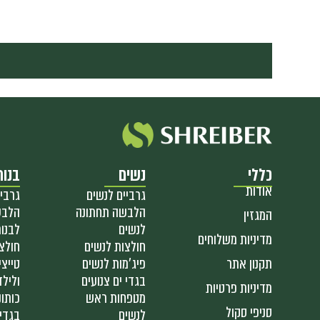
כללי
נשים
בנות
אודות
גרביים לנשים
גרביי
הלבשה תחתונה
הלבש
המגזין
לנשים
לבנו
מדיניות משלוחים
חולצות לנשים
חולצ
תקנון אתר
פיג'מות לנשים
טייצי
בגדי ים צנועים
ולילד
מדיניות פרטיות
מטפחות ראש
כותונ
סניפי סקול
לנשים
בגדי 