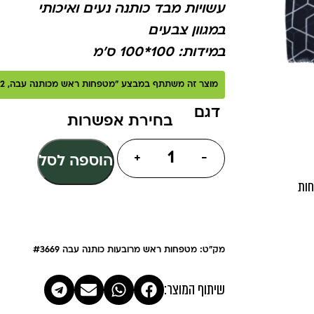
עשויות מבד כותנה נעים ואיכותי
במגוון צבעים
במידות: 100*100 ס'מ
מוצר זה משתתף במבצע "מטפחות ראש מכותנה עבה, 2 מטפחות ב 45 ש"ח"
דגם
+
-
הוספה לסל
חות
מק"ט: מטפחות ראש מרובעות כותנה עבה #3669
שיתוף המוצר: