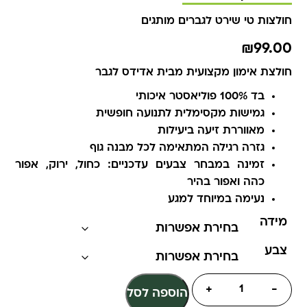
חולצות טי שירט לגברים מותגים
₪
99.00
חולצת אימון מקצועית מבית אדידס לגבר
בד 100% פוליאסטר איכותי
גמישות מקסימלית לתנועה חופשית
מאווררת זיעה ביעילות
גזרה רגילה המתאימה לכל מבנה גוף
זמינה במבחר צבעים עדכניים: כחול, ירוק, אפור
כהה ואפור בהיר
נעימה במיוחד למגע
מידה
צבע
+
-
הוספה לסל