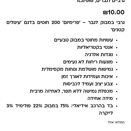
גרביים לגברים
,
שופינגIL
₪
10.00
גרבי במבוק לגבר – 'פרימיום' 200 חוטים בדגם 'עיגולים
קטנים'
עשויות מחוטי במבוק טבעיים
אנטי בקטריאליות
נוגדות אלרגיה
מונעות ריחות לא נעימים
גמישות מושלמת ונוחות מקסימלית
איכות ועמידות לאורך זמן
צבע יציב ועמיד לכביסות
מכפלת גמישה ללא תפר, לאחיזה מרבית
מידה אחידה
בד בהרכב אידיאלי: 75% במבוק 22% פולימיד 3%
לייקרה
המלאי אזל