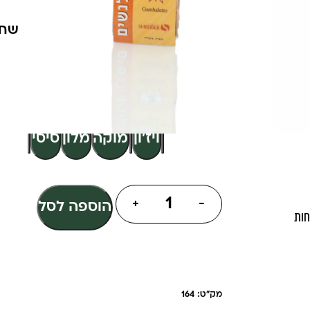
אריזה חסכונית 2 זוגות
בצבעים:בצבעים: סיסי . חום . בז . שחור 
90% פוליאמיד
10% לייקרה
צבע
ויז'ון
מוקה
מלון
סיסי
+
-
הוספה לסל
חות
מק"ט: 164