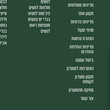
לנשים
לבנו
מדיניות משלוחים
חולצות לנשים
חולצ
תקנון אתר
פיג'מות לנשים
טייצי
בגדי ים צנועים
ולילד
מדיניות פרטיות
מטפחות ראש
כותונ
סניפי סקול
לנשים
בגדי 
לילד
הצהרת נגישות
אביז
מדיניות החלפות
והחזרות
ביטול עסקה
הצטרפות למועדון
תקנון מועדון
לקוחות
מחיקה מהמועדון
צור קשר