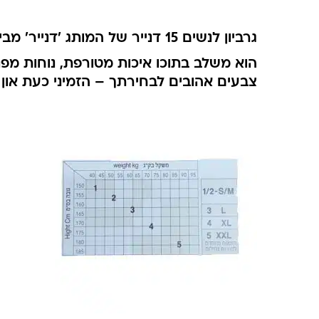
גרביון לנשים 15 דנייר של המותג 'דנייר' מבית 'גרבי שרייבר', הוא לא עוד גרביון לנשים. הוא 'הגרביון' המושלם לנשים.
הוא משלב בתוכו איכות מטורפת, נוחות מפנ
צבעים אהובים לבחירתך – הזמיני כעת און 