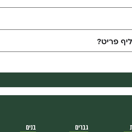
יף פריט?
גברים
בנים