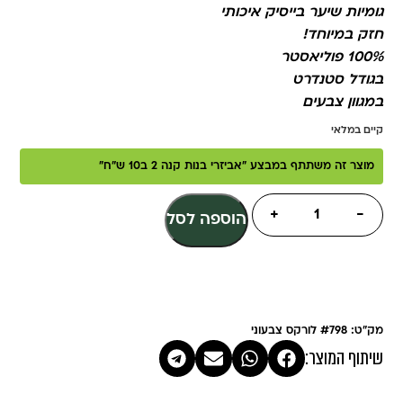
גומיות שיער בייסיק איכותי
חזק במיוחד!
100% פוליאסטר
בגודל סטנדרט
במגוון צבעים
קיים במלאי
מוצר זה משתתף במבצע "אביזרי בנות קנה 2 ב10 ש"ח"
+
-
הוספה לסל
מק"ט: #798 לורקס צבעוני
שיתוף המוצר: