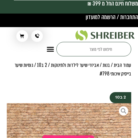
משלוח חינם החל מ 399 ₪
התחברות / הרשמה למועדון
תלבושת בית ספר
עמוד הבית
/
בנות
/
אביזרי שיער לילדות ולתינוקות
/
2 ב10
/ גומיות שיער
בייסיק איכותי #798
2 ב10