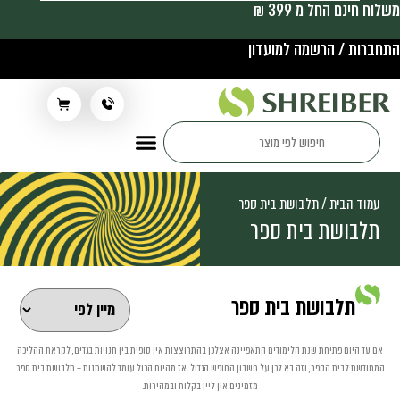
משלוח חינם החל מ 399 ₪
התחברות / הרשמה למועדון
תלבושת בית ספר
עמוד הבית
/ תלבושת בית ספר
תלבושת בית ספר
תלבושת בית ספר
אם עד היום פתיחת שנת הלימודים התאפיינה אצלכן בהתרוצצות אין סופית בין חנויות בגדים, לקראת ההליכה
המחודשת לבית הספר, וזה בא לכן על חשבון החופש הגדול. אז מהיום הכול עומד להשתנות – תלבושת בית ספר
מזמינים און ליין בקלות ובמהירות.