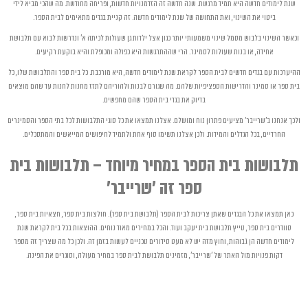
שנת לימודים חדשה היא תמיד מרגשת. שנה חדשה זה הזדמנויות חדשות, ופריחה מחודשת. מה שהכי מביא לידי
ביטוי את השינוי, ואת התחושה של שנת לימודים חדשה. זה קניית בגדים מתאימים לבית הספר.
וכאשר השינוי בלבוש מסמל שינוי משמעותי יותר כגון אצל ילדות גן שעולות לכיתה א' ונדרשות לבוא עם תלבושת
אחידה, או בנות שעולות לסמינר. הרי שההתרגשות היא כפולה ומכופלת והיא בוקעת רקיעים.
ההיערכות עם בגדים חדשים לבית הספר לקראת שנת לימודים חדשה, היא מורכבת. כל בית ספר והתלבושת שלו, כל
בית ספר או סמינר והדרישות הספציפיות שלהם. מה שגורם לבנות ולהוריהם לתזז מחנות לחנות עד שהם מוצאים
בדיוק את בגדי בית הספר שהם מחפשים.
ולכך אנחנו ב'שרייבר' מציעים פתרון נוח ומושלם. אצלנו תמצאו את כל סוגי התלבושות לכל בתי הספר והסמינרים
החרדיים, בכל הגדלים והמידות. ולכן אצלנו תשימו סוף אחת ולתמיד לחיפושים המייאשים והמתסכלים.
תלבושות בית הספר במחיר מיוחד – תלבושות בית
ספר זה 'שרייבר'
כאן תמצאו את כל הבגדים שאתן צריכות לבית הספר (תלבושת בית ספר).
חולצות בית ספר
,
חצאיות בית ספר
,
סוודרים בית ספר
,
טייץ
תלבושת בית יעקב ועוד. והכל במחירים מאוד נוחים. ההוצאות בכל בית לקראת שנת
לימודים חדשה הן גבוהות, וחוץ מזה יש לא מעט סידורים טכניים לעשות בזמן זה. ולכן כל מה שצריך זה מספר
דקות פנויות מול האתר של 'שרייבר', מזמינים תלבושת לבית ספר במחיר מעולה, וסוגרים את הפינה.